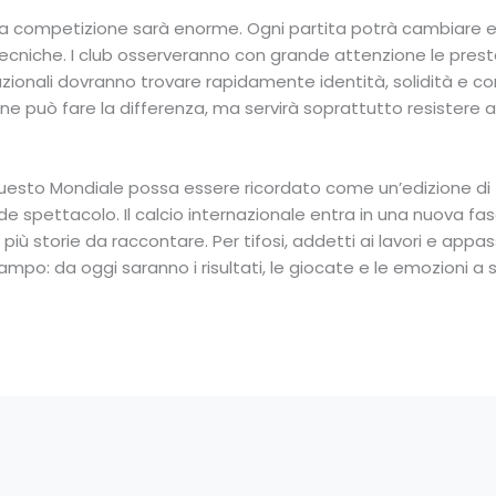
la competizione sarà enorme. Ogni partita potrà cambiare equi
cniche. I club osserveranno con grande attenzione le presta
azionali dovranno trovare rapidamente identità, solidità e con
ne può fare la differenza, ma servirà soprattutto resistere al
esto Mondiale possa essere ricordato come un’edizione di tr
e spettacolo. Il calcio internazionale entra in una nuova fa
 più storie da raccontare. Per tifosi, addetti ai lavori e appas
mpo: da oggi saranno i risultati, le giocate e le emozioni a s