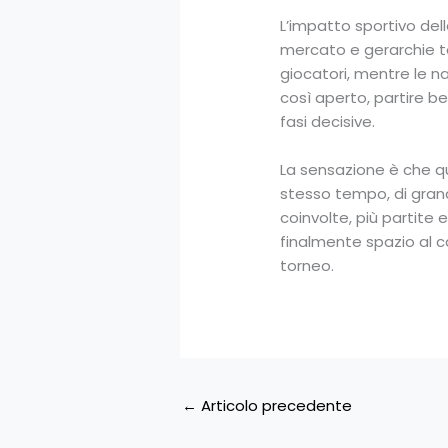
L’impatto sportivo del
mercato e gerarchie te
giocatori, mentre le n
così aperto, partire be
fasi decisive.
La sensazione è che qu
stesso tempo, di grand
coinvolte, più partite e
finalmente spazio al ca
torneo.
←
Articolo precedente