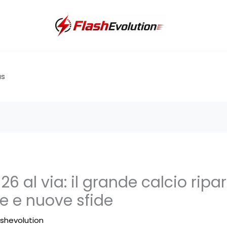
us
6 al via: il grande calcio ripar
le e nuove sfide
ashevolution