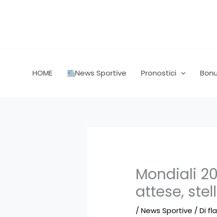
Vai
al
contenuto
HOME
News Sportive
Pronostici
Bon
Mondiali 202
attese, stel
/
News Sportive
/ Di
fl