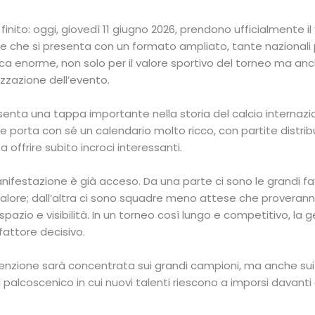
 finito: oggi, giovedì 11 giugno 2026, prendono ufficialmente il 
e che si presenta con un formato ampliato, tante nazionali
a enorme, non solo per il valore sportivo del torneo ma anc
izzazione dell’evento.
senta una tappa importante nella storia del calcio internazio
e porta con sé un calendario molto ricco, con partite distrib
a offrire subito incroci interessanti.
manifestazione è già acceso. Da una parte ci sono le grandi f
valore; dall’altra ci sono squadre meno attese che proveranno
spazio e visibilità. In un torneo così lungo e competitivo, la g
attore decisivo.
ttenzione sarà concentrata sui grandi campioni, ma anche sui
 palcoscenico in cui nuovi talenti riescono a imporsi davanti